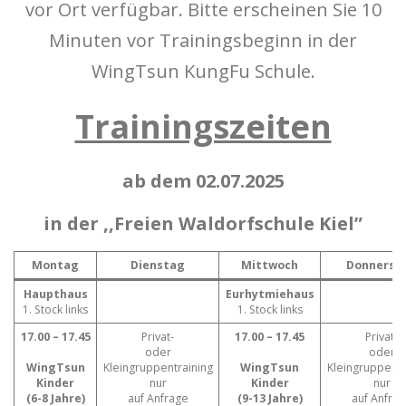
vor Ort verfügbar. Bitte erscheinen Sie 10
Minuten vor Trainingsbeginn in der
WingTsun KungFu Schule.
Trainingszeiten
ab dem 02.07.2025
in der ,,Freien Waldorfschule Kiel”
Montag
Dienstag
Mittwoch
Donnerst
Haupthaus
Eurhytmiehaus
1. Stock links
1. Stock links
17.00 – 17.45
Privat-
17.00 – 17.45
Privat-
oder
oder
WingTsun
Kleingruppentraining
WingTsun
Kleingruppentr
Kinder
nur
Kinder
nur
(6-8 Jahre)
auf Anfrage
(9-13 Jahre)
auf Anfra