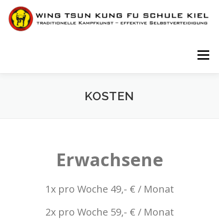
Skip
to
content
Menu
STARTSEITE
GEWALTPRÄVENTIONSKURSE
KOSTEN
TRAINING
AKTUELLES / TERMINE
Erwachsene
KOSTEN
LAGE / KONTAKT
DIE SCHULE
1x pro Woche 49,- € / Monat
2x pro Woche 59,- € / Monat